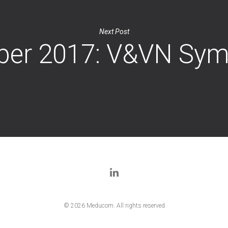
Next Post
er 2017: V&VN Sy
© 2026 Meducom. All rights reserved